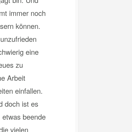
immt immer noch
ssern können.
 unzufrieden
chwierig eine
eues zu
ne Arbeit
ten einfallen.
 doch ist es
ch etwas beende
die vielen