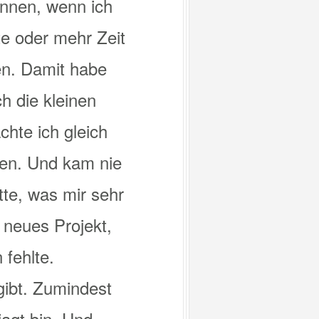
önnen, wenn ich
te oder mehr Zeit
den. Damit habe
h die kleinen
hte ich gleich
gen. Und kam nie
tte, was mir sehr
 neues Projekt,
 fehlte.
gibt. Zumindest
jagt bin. Und