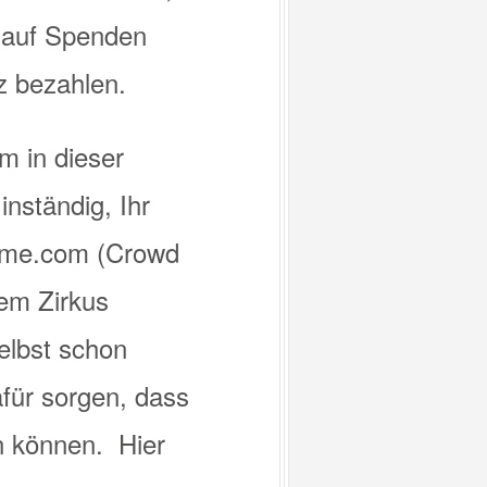
r auf Spenden
z bezahlen.
m in dieser
inständig, Ihr
ndme.com (Crowd
em Zirkus
elbst schon
für sorgen, dass
en können. Hier