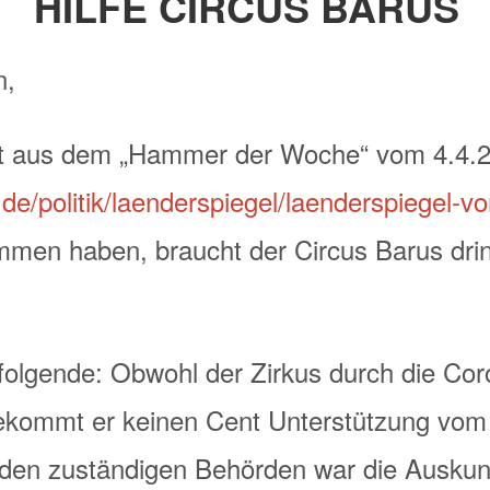
HILFE CIRCUS BARUS
n,
cht aus dem „Hammer der Woche“ vom 4.4.
.de/politik/laenderspiegel/laenderspiegel-v
mmen haben, braucht der Circus Barus dri
t folgende: Obwohl der Zirkus durch die Co
bekommt er keinen Cent Unterstützung vom 
 den zuständigen Behörden war die Auskunf