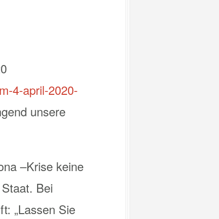
20
om-4-april-2020-
ngend unsere
rona –Krise keine
Staat. Bei
t: „Lassen Sie