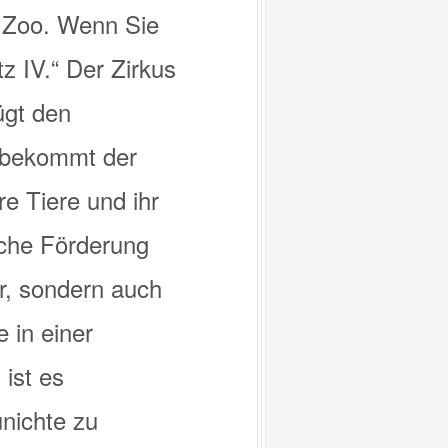
n Zoo. Wenn Sie
 IV.“ Der Zirkus
ügt den
n bekommt der
re Tiere und ihr
iche Förderung
r, sondern auch
 in einer
 ist es
unichte zu