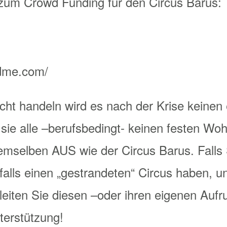
zum Crowd Funding für den Circus Barus:
ndme.com/
icht handeln wird es nach der Krise keinen 
ie alle –berufsbedingt- keinen festen Woh
emselben AUS wie der Circus Barus. Falls S
lls einen „gestrandeten“ Circus haben, un
leiten Sie diesen –oder ihren eigenen Aufru
terstützung!