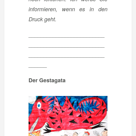
informieren, wenn es in den
Druck geht.
_________________________
_________________________
_________________________
______
Der Gestagata