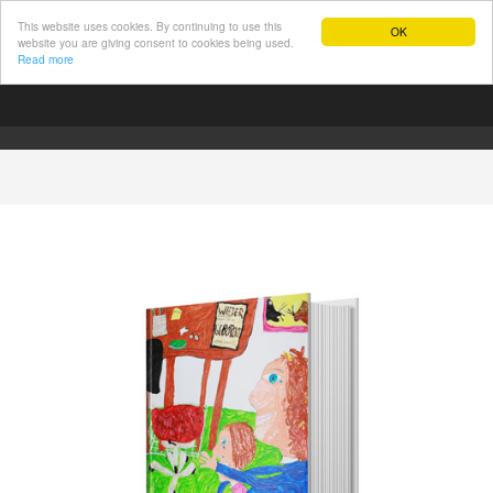
This website uses cookies. By continuing to use this
OK
website you are giving consent to cookies being used.
Read more