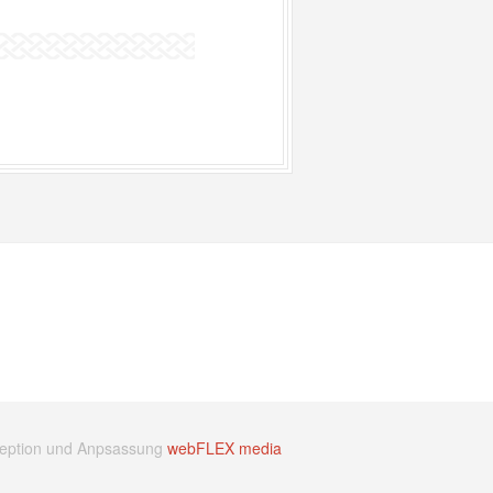
eption und Anpsassung
webFLEX media