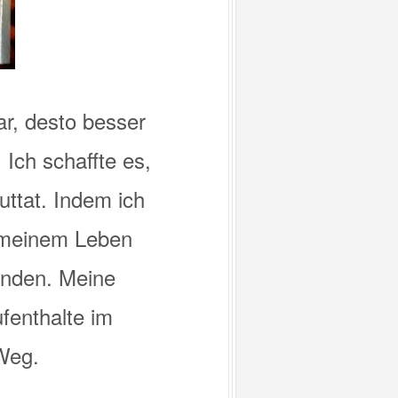
ar, desto besser
Ich schaffte es,
uttat. Indem ich
n meinem Leben
inden. Meine
fenthalte im
 Weg.